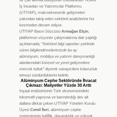
İş İnsanları ve Yatırımcılar Platformu
(UTİYAP), makroekonomik gelişmeleri
yakından takip eden sektörel analizlerine hız
kesmeden devam ediyor.
UTİYAP Basın Sözcüsü
Armağan Elçin
,
platformun vizyoner çalışmalarına dair yaptığı
açıklamada;
“Sektörel bilgi raporları şeklinde
süren bilgilendirmelerimizde bu ay
alüminyum, mobilya ve yatırım danışmanlığı
alanlarındaki küresel ve yerel gelişmelere
mercek tuttuk”
diyerek sanayicilere kılavuzluk
etmeyi sürdürdüklerini belirtti.
Alüminyum Cephe Sektöründe İhracat
Çıkmazı: Maliyetler Yüzde 30 Arttı
İnşaat endüstrisinin Türk ekonomisindeki
lokomotif yapısına ve barındırdığı dev alt
dallara dikkat çeken UTİYAP Yönetim Kurulu
Üyesi
Cemil İleri
, alüminyum cephe
sistemlerinin hafiflik, dayanıklılık ve yüksek