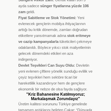
ayda sadece
sünger fiyatlarına yüzde 106
zam
geldi.
Fiyat Sabitleme ve Stok Yönetimi:
Yeni
evlenecek gençlerin mobilya ihtiyaçlarının
arttığı bu kritik dönemde, zamları doğrudan
etiketlere yansıtmamak adına
stok eritmeye
ve cazip kampanyalarla
tüketicileri çekmeye
odaklanıldı. Böylece yıkıcı stok maliyetlerinin
gelecek dönemdeki etkileri en aza
indirgeniyor.
Devlet Teşvikleri Can Suyu Oldu:
Devletin
yeni evlenen çiftlere yönelik sunduğu evlilik ve
çeyiz teşvikleri hem sektöre ticari bir
hareketlilik kazandırıyor hem de gençlere
ekonomik bir nebze de olsa fayda sağlıyor.
"Kriz Bahanesine Katılmıyoruz;
Markalaşmak Zorundayız"
Üretim kalitesi sorununu Türkiye genelinde
tamamen aştıklarını belirten Çakar;
“Dünyada