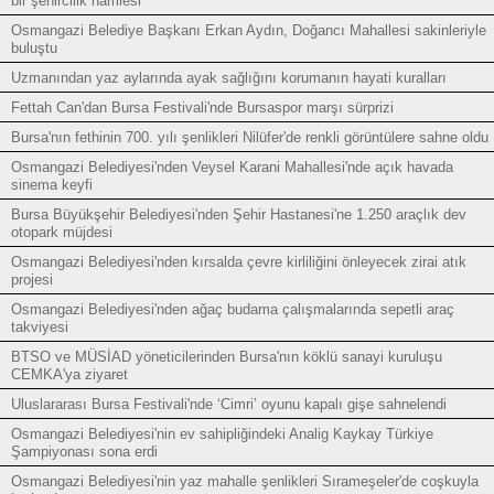
bir şehircilik hamlesi"
Osmangazi Belediye Başkanı Erkan Aydın, Doğancı Mahallesi sakinleriyle
buluştu
Uzmanından yaz aylarında ayak sağlığını korumanın hayati kuralları
Fettah Can'dan Bursa Festivali'nde Bursaspor marşı sürprizi
Bursa'nın fethinin 700. yılı şenlikleri Nilüfer'de renkli görüntülere sahne oldu
Osmangazi Belediyesi'nden Veysel Karani Mahallesi'nde açık havada
sinema keyfi
Bursa Büyükşehir Belediyesi'nden Şehir Hastanesi'ne 1.250 araçlık dev
otopark müjdesi
Osmangazi Belediyesi'nden kırsalda çevre kirliliğini önleyecek zirai atık
projesi
Osmangazi Belediyesi'nden ağaç budama çalışmalarında sepetli araç
takviyesi
BTSO ve MÜSİAD yöneticilerinden Bursa'nın köklü sanayi kuruluşu
CEMKA'ya ziyaret
Uluslararası Bursa Festivali'nde ‘Cimri’ oyunu kapalı gişe sahnelendi
Osmangazi Belediyesi'nin ev sahipliğindeki Analig Kaykay Türkiye
Şampiyonası sona erdi
Osmangazi Belediyesi'nin yaz mahalle şenlikleri Sırameşeler'de coşkuyla