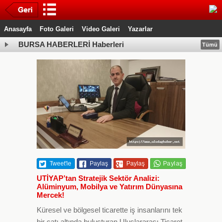
Anasayfa
Foto Galeri
Video Galeri
Yazarlar
BURSA HABERLERİ Haberleri
Tümü
Tweet'le
Paylaş
Paylaş
UTİYAP’tan Stratejik Sektör Analizi:
Alüminyum, Mobilya ve Yatırım Dünyasına
Mercek!
Küresel ve bölgesel ticarette iş insanlarını tek
bir çatı altında buluşturan Uluslararası Ticaret