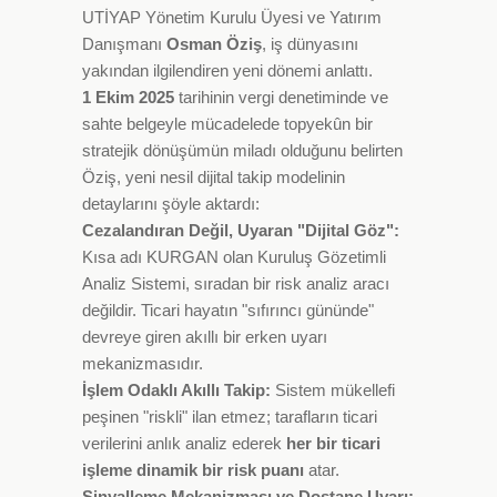
UTİYAP Yönetim Kurulu Üyesi ve Yatırım
Danışmanı
Osman Öziş
, iş dünyasını
yakından ilgilendiren yeni dönemi anlattı.
1 Ekim 2025
tarihinin vergi denetiminde ve
sahte belgeyle mücadelede topyekûn bir
stratejik dönüşümün miladı olduğunu belirten
Öziş, yeni nesil dijital takip modelinin
detaylarını şöyle aktardı:
Cezalandıran Değil, Uyaran "Dijital Göz":
Kısa adı KURGAN olan Kuruluş Gözetimli
Analiz Sistemi, sıradan bir risk analiz aracı
değildir. Ticari hayatın "sıfırıncı gününde"
devreye giren akıllı bir erken uyarı
mekanizmasıdır.
İşlem Odaklı Akıllı Takip:
Sistem mükellefi
peşinen "riskli" ilan etmez; tarafların ticari
verilerini anlık analiz ederek
her bir ticari
işleme dinamik bir risk puanı
atar.
Sinyalleme Mekanizması ve Dostane Uyarı: