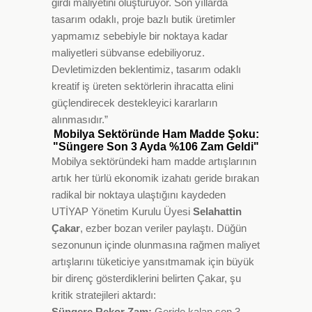
girdi maliyetini oluşturuyor. Son yıllarda
tasarım odaklı, proje bazlı butik üretimler
yapmamız sebebiyle bir noktaya kadar
maliyetleri sübvanse edebiliyoruz.
Devletimizden beklentimiz, tasarım odaklı
kreatif iş üreten sektörlerin ihracatta elini
güçlendirecek destekleyici kararların
alınmasıdır.”
Mobilya Sektöründe Ham Madde Şoku:
"Süngere Son 3 Ayda %106 Zam Geldi"
Mobilya sektöründeki ham madde artışlarının
artık her türlü ekonomik izahatı geride bırakan
radikal bir noktaya ulaştığını kaydeden
UTİYAP Yönetim Kurulu Üyesi
Selahattin
Çakar
, ezber bozan veriler paylaştı. Düğün
sezonunun içinde olunmasına rağmen maliyet
artışlarını tüketiciye yansıtmamak için büyük
bir direnç gösterdiklerini belirten Çakar, şu
kritik stratejileri aktardı:
Süngere Rekor Zam:
Geride kalan son 3