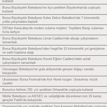
kutlandı
Bursa Büyükşehir Belediyesi'nin ilçe şenlikleri Büyükorhan'da coşkuyla
kutlandı
Bursa Büyükşehir Belediyesi Keles Delice Mahallesi'nde 7 kilometrelik
yolda çalışmalara başladı
DSİ'den Karacabey'de modern sulama müjdesi: Yeşildere Barajı sulaması
hızla ilerliyor
Bursa Büyükşehir Belediyesi Liman Caddesi'nde altyapı çalışmalarını
tamamladı
Bursa Büyükşehir Belediyesi'nden İnegöl'de 10 kilometrelik yol genişletme
ve sathi kaplama atağı
Bursa Büyükşehir Belediyesi Kestel Eğitim Caddesi'ndeki asfalt
çalışmalarını tamamladı
Osmangazi Belediyesi'nin gıda atölyesinde gençler doğayı sanatla
buluşturdu
Uluslararası Bursa Festivali'nde Aslı Hünel rüzgarı: Unutulmaz müzik
ziyafeti
Bursa'nın fethinin 700. yılı şenlikleri Orhaneli'de coşkuyla kutlandı
Nilüfer Belediyesi ve AIESEC ev sahipliğinde düzenlenen tom 26 kampı
gençleri Fadıllı'da buluşturdu
Osmangazi'de yaz mahalle şenlikleri Yeni Karaman Mahallesi'nde coşkuyla