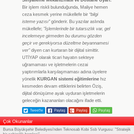
Bir işlem riskli bulunduğunda, Maliye hemen
ceza kesmek yerine mükellefe bir
“bilgi
isteme yazısı”
gönderir. Bu yazılar aslında
mükellefe;
"İşlemlerinde bir tutarsızlık var, gel
incelemeye girmeden bu durumu gözden
geçir ve gerekiyorsa düzeltme beyannamesi
ver"
diyen can kurtaran bir dijital simittir.
UTİYAP olarak ticari hayatın sekteye
uğramaması ve işletmelerin cezai
yaptırımlarla karşılaşmaması adına üyelere
yönelik
KURGAN sistemi eğitimlerine
hız
kesmeden devam ettiklerini belirten Öziş,
dijital dönüşüme ayak uyduran işletmelerin
geleceğin kazananları olacağını ifade etti.
Tweet'le
Paylaş
Paylaş
Çok Okunanlar
Bursa Büyükşehir Belediyesi'nden Teknosab Kobi Ssb Vurgusu: "Stratejik