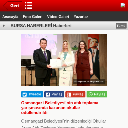
Anasayfa
Foto Galeri
Video Galeri
Yazarlar
BURSA HABERLERİ Haberleri
Tümü
Tweet'le
Paylaş
Paylaş
Osmangazi Belediyesi'nin atık toplama
yarışmasında kazanan okullar
ödüllendirildi
Osmangazi Belediyesi'nin düzenlediği Okullar
Arası Atık Toplama Yarışması'nda dereceye