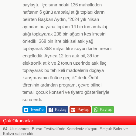
paylaştı. İlçe sınırındaki 136 mahalleden
haftanın 6 günü ambalaj atığı topladıklarını
belirten Başkan Aydın, "2024 yılı Nisan
ayından bu yana toplam 14 bin ton ambalaj
atığı toplayarak 238 bin ağacın kesilmesini
önledik. 368 bin litre bitkisel atık yağ
toplayarak 368 milyar litre suyun kirlenmesini
engelledik. Ayrıca 12 ton atık pil, 39 ton
elektronik atık ve 2 tonun üzerinde atık ilaç
toplayarak bu tehlikeli maddelerin doğaya
karışmasının önüne geçtik" dedi. Ödül
töreninin ardından program, çevre bilinci
temalı çocuk konseri ve tiyatro gösterileriyle
sona erdi.
Tweet'le
Paylaş
Paylaş
Çok Okunanlar
64. Uluslararası Bursa Festivali'nde Karadeniz rüzgarı: Selçuk Balcı ve
Koliva sahne aldı