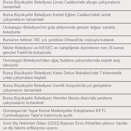
Bursa Büyükşehir Belediyesi Liman Caddesi'nde altyapı çalışmalarını
tamamladı
Bursa Büyükşehir Belediyesi Kestel Eğitim Caddesi'ndeki asfalt
çalışmalarını tamamladı
Osmangazi Belediyesi'nin gıda atölyesinde gençler doğayı sanatla
buluşturdu
Bursa'nın fethinin 700. yılı şenlikleri Orhaneli'de coşkuyla kutlandı
Nilüfer Belediyesi ve AIESEC ev sahipliğinde düzenlenen tom 26 kampı
gençleri Fadıllı'da buluşturdu
Osmangazi Belediyesi'nden ağaç budama çalışmalarında sepetli araç
takviyesi
Bursa Büyükşehir Belediyesi Keles Delice Mahallesi'nde 7 kilometrelik
yolda çalışmalara başladı
Bursa Büyükşehir Belediyesi Gemlik Kurşunlu'da yol genişletme
çalışmasını tamamladı
Bursa Büyükşehir Belediyesi Hamitler Mesire Alanı'nda yenileme
çalışmalarını hızlandırdı
Osmangazi'de Yaşar Kemal Medeniyetler Kütüphanesi KKTC
Cumhurbaşkanı Tatar'ın katılımıyla açıldı
İzmir Diş Hekimleri Odası (İZDO) Başkanı Ersin Atinel'den plansız fakülte
ve diş hekimi enflasyonu uyarısı