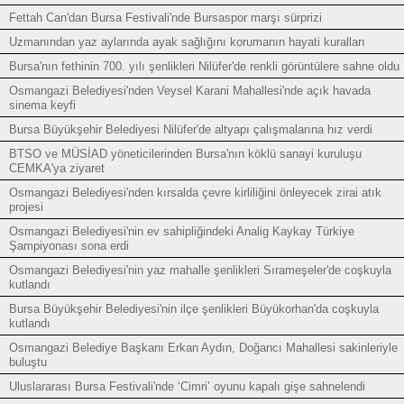
Fettah Can'dan Bursa Festivali'nde Bursaspor marşı sürprizi
Uzmanından yaz aylarında ayak sağlığını korumanın hayati kuralları
Bursa'nın fethinin 700. yılı şenlikleri Nilüfer'de renkli görüntülere sahne oldu
Osmangazi Belediyesi'nden Veysel Karani Mahallesi'nde açık havada
sinema keyfi
Bursa Büyükşehir Belediyesi Nilüfer'de altyapı çalışmalarına hız verdi
BTSO ve MÜSİAD yöneticilerinden Bursa'nın köklü sanayi kuruluşu
CEMKA'ya ziyaret
Osmangazi Belediyesi'nden kırsalda çevre kirliliğini önleyecek zirai atık
projesi
Osmangazi Belediyesi'nin ev sahipliğindeki Analig Kaykay Türkiye
Şampiyonası sona erdi
Osmangazi Belediyesi'nin yaz mahalle şenlikleri Sırameşeler'de coşkuyla
kutlandı
Bursa Büyükşehir Belediyesi'nin ilçe şenlikleri Büyükorhan'da coşkuyla
kutlandı
Osmangazi Belediye Başkanı Erkan Aydın, Doğancı Mahallesi sakinleriyle
buluştu
Uluslararası Bursa Festivali'nde ‘Cimri’ oyunu kapalı gişe sahnelendi