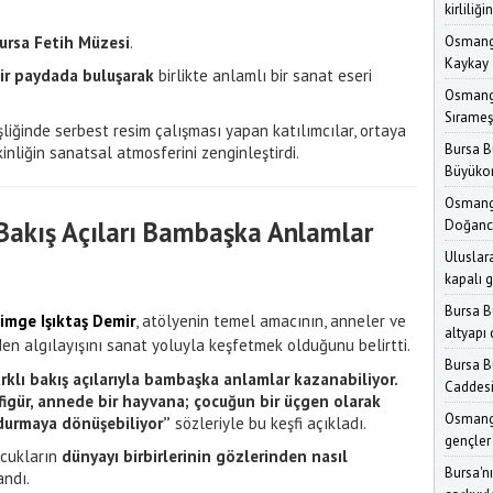
kirliliğ
rsa Fetih Müzesi
.
Osmanga
Kaykay 
ir paydada buluşarak
birlikte anlamlı bir sanat eseri
Osmanga
Sırameş
liğinde serbest resim çalışması yapan katılımcılar, ortaya
Bursa Bü
inliğin sanatsal atmosferini zenginleştirdi.
Büyükor
Osmanga
 Bakış Açıları Bambaşka Anlamlar
Doğancı
Uluslara
kapalı 
Bursa B
imge Işıktaş Demir
, atölyenin temel amacının, anneler ve
altyapı
den algılayışını sanat yoluyla keşfetmek olduğunu belirtti.
Bursa B
arklı bakış açılarıyla bambaşka anlamlar kazanabiliyor.
Caddesi
 figür, annede bir hayvana; çocuğun bir üçgen olarak
Osmanga
ndurmaya dönüşebiliyor”
sözleriyle bu keşfi açıkladı.
gençler
ocukların
dünyayı birbirlerinin gözlerinden nasıl
Üreteceğ
Bursa'nı
andı.