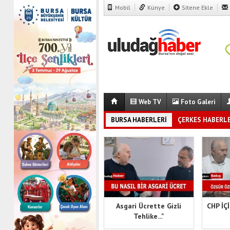
Mobil
Künye
Sitene Ekle
Web TV
Foto Galeri
BURSA HABERLERİ
ÇERKES HABERLE
BELEDİYE HABERLERİ
DÜNYA
Asgari Ücrette Gizli
CHP İÇ
Tehlike..."