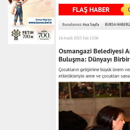
FLAŞ HABER
Buradasınız:
Ana Sayfa
/
BURSA HABERL
16 Aralık 2025 Salı 13:06
Osmangazi Belediyesi A
Buluşma: Dünyayı Birbir
Çocukların gelişimine büyük önem ve
etkinlikleriyle anne ve çocukları sana