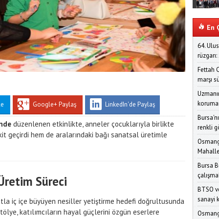
En Ç
64. Ulus
rüzgarı:
Fettah 
marşı sü
Uzmanın
koruman
le
Google+ Paylaş
LinkedIn'de Paylaş
Bursa'nı
’nde
düzenlenen etkinlikte, anneler çocuklarıyla birlikte
renkli 
akit geçirdi hem de aralarındaki bağı sanatsal üretimle
Osmanga
Mahalle
Bursa B
çalışmal
Üretim Süreci
BTSO ve
sanayi 
atla iç içe büyüyen nesiller yetiştirme hedefi doğrultusunda
tölye, katılımcıların hayal güçlerini özgün eserlere
Osmanga