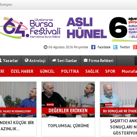
İletişim
06 Ağustos 2026 Perşembe
Facebook
Twitter
Yazarlar
Astroloji
Seri İlanlar
Firma Rehberi
Rİ
ÖZEL HABER
GÜNCEL
POLİTİKA
SAĞLIK
SPOR
Mustafa
ŞAŞIRTICI AN
İNDEKİ KÜÇÜK BİR
TOPLUMSAL ÇÜRÜME
SONUÇLARI N
AZINLIK...
GÖSTERİYO