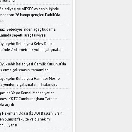
a kutlandı
Nilüfer Belediye Başkanı
Özdemir’den Kadın
 Belediyesi ve AIESEC ev sahipliğinde
Derneklerine Çağrı: "Güçlü
nen tom 26 kampı gençleri Fadıllı'da
Olursanız Siyaset Karşınızda
rici Olamaz"
rdu
azi Belediyesi'nden ağaç budama
Bursa'da Gölgelerin Büyüsü
arında sepetli araç takviyesi
Başlıyor: 21. Uluslararası
Karagöz Kukla ve Gölge
üyükşehir Belediyesi Keles Delice
Oyunları Festivali
si'nde 7 kilometrelik yolda çalışmalara
Yıldırım'da Tapu Sevinci: 6
Mahallede 5.867 Tapu
üyükşehir Belediyesi Gemlik Kurşunlu'da
Dağıtıldı, 18.950 Tapu Yolda
işletme çalışmasını tamamladı
Bursa İl Sağlık
üyükşehir Belediyesi Hamitler Mesire
Müdürlüğü’nden Afet
a yenileme çalışmalarını hızlandırdı
Hazırlığı: Ulusal Tatbikat
Öncesi Kritik Toplantı
zi'de Yaşar Kemal Medeniyetler
nesi KKTC Cumhurbaşkanı Tatar'ın
Bursa Bebek ve Çocuk
yla açıldı
Konfeksiyonu Cezayir'de
Rekor Kırdı: 700'den Fazla İş
iş Hekimleri Odası (İZDO) Başkanı Ersin
Görüşmesi
en plansız fakülte ve diş hekimi
onu uyarısı