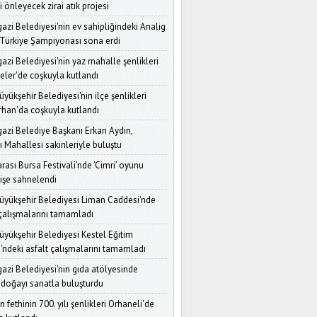
ini önleyecek zirai atık projesi
Nilüfer Belediyesi'nden Ara
zi Belediyesi'nin ev sahipliğindeki Analig
Tatil Etkinliği: "Çocuklar
Depoda" Yaratıcılıklarını
Türkiye Şampiyonası sona erdi
Keşfetti
zi Belediyesi'nin yaz mahalle şenlikleri
eler'de coşkuyla kutlandı
Bursa'da Okul Kantinleri ve
Çevresi İçin Sıkı Denetim
yükşehir Belediyesi'nin ilçe şenlikleri
Başlıyor: Zabıta Ekipleri
Sahada
han'da coşkuyla kutlandı
zi Belediye Başkanı Erkan Aydın,
Başkan Erkan Aydın'dan
 Mahallesi sakinleriyle buluştu
Ovaakça Mahallelerine
Ziyaret: "Talepleri Dinleyip
rası Bursa Festivali'nde ‘Cimri’ oyunu
Çözüm Üretiyoruz"
gişe sahnelendi
Nilüfer Belediyesi'nden
üyükşehir Belediyesi Liman Caddesi'nde
Afetlere Karşı Güçlü İş Birliği:
 çalışmalarını tamamladı
Gönüllü Kuruluşlarla
Protokol İmzalandı
üyükşehir Belediyesi Kestel Eğitim
'ndeki asfalt çalışmalarını tamamladı
Başkan Erkan Aydın'dan
Mehmet Akif Mahallesi
zi Belediyesi'nin gıda atölyesinde
Ziyareti: "1 Milyon İnsanın
 doğayı sanatla buluşturdu
Sorunlarına Çözüm
iz"
n fethinin 700. yılı şenlikleri Orhaneli'de