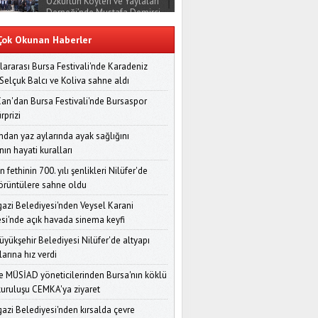
Özkürtün Köyleri ve Yaylaları
Derneği’nde Mustafa Demirci
Dönemi Başladı
ok Okunan Haberler
Osmangazi Belediyesi'nde
'Girişimci Kafası' Söyleşileri
lararası Bursa Festivali'nde Karadeniz
Devam Ediyor: Serdar Ertan
 Selçuk Balcı ve Koliva sahne aldı
Deneyimlerini Aktardı
Can'dan Bursa Festivali'nde Bursaspor
Bursa Demo Day 2025
rprizi
Sonuçlandı: Zirveye Raymare
Çıktı, Toplam 1 Milyon TL
dan yaz aylarında ayak sağlığını
Ödül Dağıtıldı
ın hayati kuralları
BURSA ZİYAN EDİLİYOR
n fethinin 700. yılı şenlikleri Nilüfer'de
görüntülere sahne oldu
zi Belediyesi'nden Veysel Karani
Nilüfer Belediyesi’nden
si'nde açık havada sinema keyfi
Kapsayıcı Afet Bilinci Adımı:
Huzurevinde Başarılı Tahliye
üyükşehir Belediyesi Nilüfer'de altyapı
Tatbikatı
arına hız verdi
 MÜSİAD yöneticilerinden Bursa'nın köklü
Yıldırım Belediyesi'nden
Afetlere Karşı Kapsamlı
kuruluşu CEMKA'ya ziyaret
Panel: "Binaları Değil, Yaşamı
zi Belediyesi'nden kırsalda çevre
Dönüştürüyoruz"