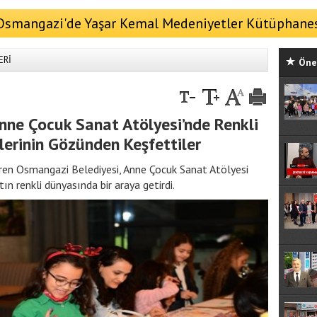
Osmangazi'de Yaşar Kemal Medeniyetler Kütüphane
Tatar'ın katılımıyla açıldı
ERİ
Öne 
nne Çocuk Sanat Atölyesi’nde Renkli
lerinin Gözünden Keşfettiler
ren Osmangazi Belediyesi, Anne Çocuk Sanat Atölyesi
tın renkli dünyasında bir araya getirdi.