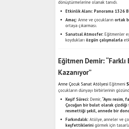
dönüştürmelerine olanak tanıdı.
Etkinlik Alanı:
Panorama 1326 Bu
Amaç:
Anne ve çocukların
ortak b
ortaya çıkarması.
Sanatsal Atmosfer:
Eğitmenler eş
koydukları
özgün çalışmalarla
etk
Eğitmen Demir: “Farklı
Kazanıyor”
Anne Çocuk Sanat Atölyesi
Eğitmeni
S
çocukların dünyayı birbirlerinin gözün
Keşif Süreci:
Demir,
“Aynı resim, f
Çocuğun bir bulut olarak çizdiği
resmettiği şekil, annede bir do
Farkındalık:
Atölye, anneler ve ç
keşfettiklerini
görmek için tasarl