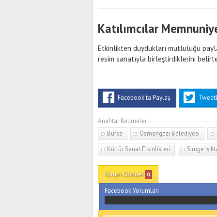
Katılımcılar Memnuniyet
Etkinlikten duydukları mutluluğu payl
resim sanatıyla birleştirdiklerini beli
Facebook'ta Paylaş
Tweet
Anahtar Kelimeler
Bursa
Osmangazi Belediyesi
Kültür Sanat Etkinlikleri
Simge Işık
Yorum Gönder
0
Facebook Yorumları