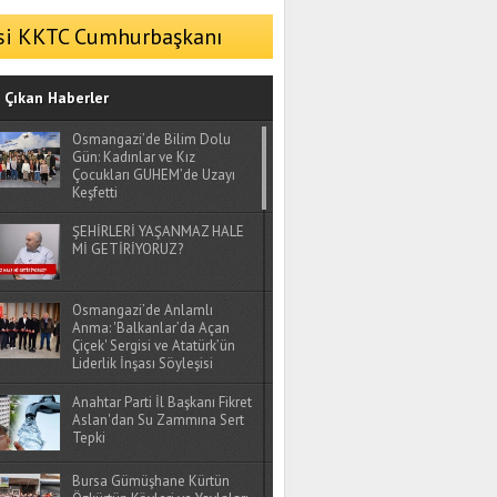
SİZ...
si KKTC Cumhurbaşkanı
Çıkan Haberler
Osmangazi’de Bilim Dolu
Gün: Kadınlar ve Kız
Çocukları GUHEM’de Uzayı
Keşfetti
ŞEHİRLERİ YAŞANMAZ HALE
Mİ GETİRİYORUZ?
Osmangazi’de Anlamlı
Anma: 'Balkanlar’da Açan
Çiçek' Sergisi ve Atatürk’ün
Liderlik İnşası Söyleşisi
Anahtar Parti İl Başkanı Fikret
Aslan'dan Su Zammına Sert
Tepki
Bursa Gümüşhane Kürtün