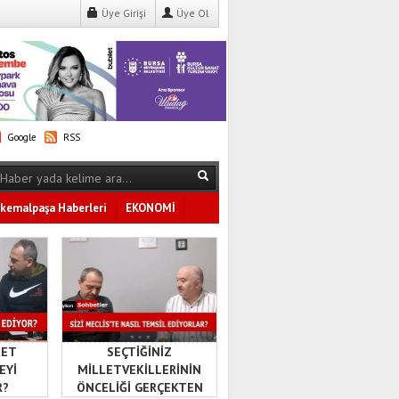
Üye Girişi
Üye Ol
Google
RSS
kemalpaşa Haberleri
EKONOMİ
Tüm Kategoriler
KET
SEÇTİĞİNİZ
EYİ
MİLLETVEKİLLERİNİN
R?
ÖNCELİĞİ GERÇEKTEN