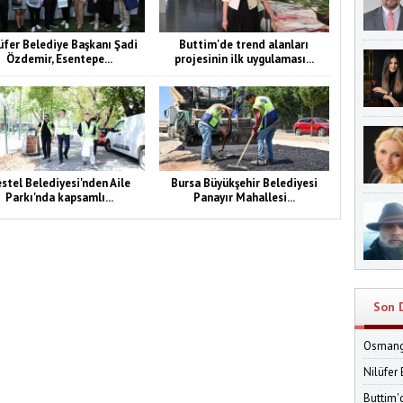
üfer Belediye Başkanı Şadi
Buttim'de trend alanları
Özdemir, Esentepe...
projesinin ilk uygulaması...
stel Belediyesi'nden Aile
Bursa Büyükşehir Belediyesi
Parkı'nda kapsamlı...
Panayır Mahallesi...
Son 
Osmanga
Nilüfer
Buttim'd