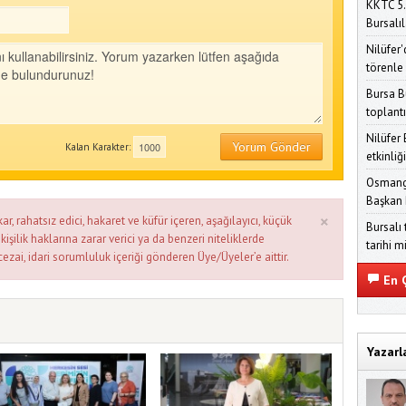
KKTC 5.
Bursalıl
Nilüfer
törenle
Bursa B
toplantı
Nilüfer 
Yorum Gönder
Kalan Karakter:
etkinliğ
Osmanga
Başkan 
×
ar, rahatsız edici, hakaret ve küfür içeren, aşağılayıcı, küçük
Bursalı 
kişilik haklarına zarar verici ya da benzeri niteliklerde
tarihi m
cezai, idari sorumluluk içeriği gönderen Üye/Üyeler’e aittir.
En Ç
Yazarl