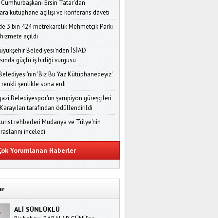
 Cumhurbaşkanı Ersin Tatar'dan
ara kütüphane açılışı ve konferans daveti
'de 3 bin 424 metrekarelik Mehmetçik Parkı
 hizmete açıldı
üyükşehir Belediyesi'nden İSİAD
sında güçlü iş birliği vurgusu
Belediyesi'nin 'Biz Bu Yaz Kütüphanedeyiz'
i renkli şenlikle sona erdi
zi Belediyespor'un şampiyon güreşçileri
Karayılan tarafından ödüllendirildi
turist rehberleri Mudanya ve Trilye'nin
iraslarını inceledi
ok Yorumlanan Haberler
ar
ALİ SÜNLÜKLÜ