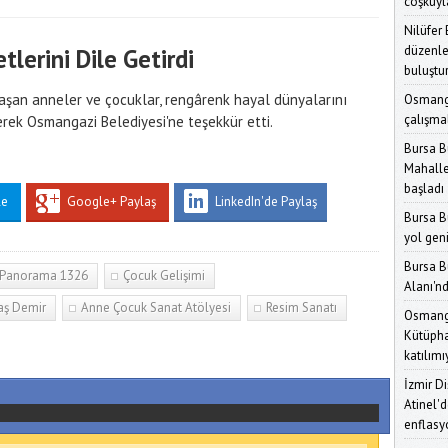
coşkuyl
Nilüfer
düzenle
lerini Dile Getirdi
Karar Ve
buluştu
aşan anneler ve çocuklar, rengârenk hayal dünyalarını
Osmang
çalışmal
rterek Osmangazi Belediyesi'ne teşekkür etti.
Bursa B
Mahalle
başladı
le
Google+ Paylaş
LinkedIn'de Paylaş
Bursa B
yol gen
Bursa B
Panorama 1326
Çocuk Gelişimi
Alanı'nd
taş Demir
Anne Çocuk Sanat Atölyesi
Resim Sanatı
Osmanga
Kütüpha
katılımı
İzmir D
Atinel'd
enflasy