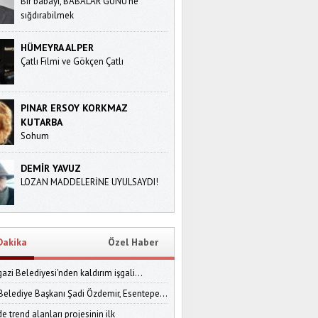
Bir babayı, BABALAR GÜNÜ’ne
sığdırabilmek
HÜMEYRA ALPER
Çatlı Filmi ve Gökçen Çatlı
PINAR ERSOY KORKMAZ
KUTARBA
Sohum
DEMİR YAVUZ
LOZAN MADDELERİNE UYULSAYDI!
Dakika
Özel Haber
zi Belediyesi'nden kaldırım işgali...
 Belediye Başkanı Şadi Özdemir, Esentepe...
e trend alanları projesinin ilk