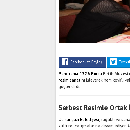
Facebook'ta Paylaş
Tweet
Panorama 1326
Bursa
Fetih Müzesi
resim sanatı
nı işleyerek hem keyifli v
güçlendirdi.
Serbest Resimle Ortak 
Osmangazi Belediyesi
, sağlıklı ve san
kültürel çalışmalarına devam ediyor. A