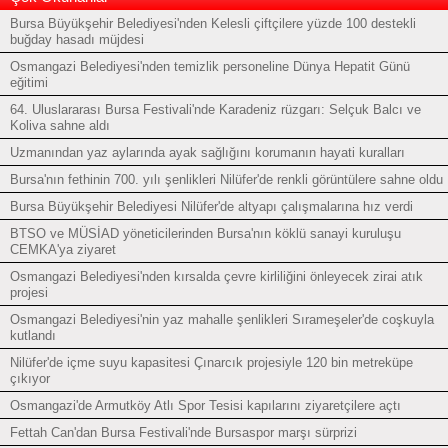
Bursa Büyükşehir Belediyesi'nden Kelesli çiftçilere yüzde 100 destekli
buğday hasadı müjdesi
Osmangazi Belediyesi'nden temizlik personeline Dünya Hepatit Günü
eğitimi
64. Uluslararası Bursa Festivali'nde Karadeniz rüzgarı: Selçuk Balcı ve
Koliva sahne aldı
Uzmanından yaz aylarında ayak sağlığını korumanın hayati kuralları
Bursa'nın fethinin 700. yılı şenlikleri Nilüfer'de renkli görüntülere sahne oldu
Bursa Büyükşehir Belediyesi Nilüfer'de altyapı çalışmalarına hız verdi
BTSO ve MÜSİAD yöneticilerinden Bursa'nın köklü sanayi kuruluşu
CEMKA'ya ziyaret
Osmangazi Belediyesi'nden kırsalda çevre kirliliğini önleyecek zirai atık
projesi
Osmangazi Belediyesi'nin yaz mahalle şenlikleri Sırameşeler'de coşkuyla
kutlandı
Nilüfer'de içme suyu kapasitesi Çınarcık projesiyle 120 bin metreküpe
çıkıyor
Osmangazi'de Armutköy Atlı Spor Tesisi kapılarını ziyaretçilere açtı
Fettah Can'dan Bursa Festivali'nde Bursaspor marşı sürprizi