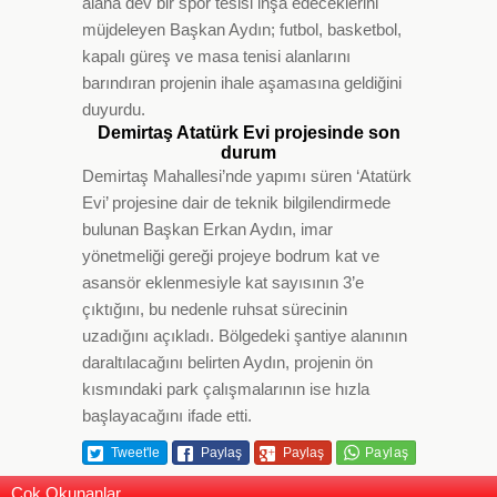
alana dev bir spor tesisi inşa edeceklerini
müjdeleyen Başkan Aydın; futbol, basketbol,
kapalı güreş ve masa tenisi alanlarını
barındıran projenin ihale aşamasına geldiğini
duyurdu.
Demirtaş Atatürk Evi projesinde son
durum
Demirtaş Mahallesi’nde yapımı süren ‘Atatürk
Evi’ projesine dair de teknik bilgilendirmede
bulunan Başkan Erkan Aydın, imar
yönetmeliği gereği projeye bodrum kat ve
asansör eklenmesiyle kat sayısının 3’e
çıktığını, bu nedenle ruhsat sürecinin
uzadığını açıkladı. Bölgedeki şantiye alanının
daraltılacağını belirten Aydın, projenin ön
kısmındaki park çalışmalarının ise hızla
başlayacağını ifade etti.
Tweet'le
Paylaş
Paylaş
Çok Okunanlar