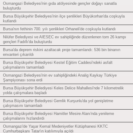
Osmangazi Belediyesi'nin gıda atölyesinde gençler doğayı sanatla
buluşturdu
Bursa Büyükşehir Belediyesi'nin ilçe şenlikleri Büyükorhan'da coşkuyla
kutlandı
Bursa'nın fethinin 700. yılı şenlikleri Orhaneli'de coşkuyla kutlandı
Nilüfer Belediyesi ve AIESEC ev sahipliğinde düzenlenen tom 26 kampı
gençleri Fadıllı'da buluşturdu
Bursa'da deprem riskini azaltacak proje tamamlandı: 536 bin binanın
envanteri çıkarıldı
Bursa Büyükşehir Belediyesi Kestel Eğitim Caddesi'ndeki asfalt
çalışmalarını tamamladı
Osmangazi Belediyesi'nin ev sahipliğindeki Analig Kaykay Türkiye
Şampiyonası sona erdi
Bursa Büyükşehir Belediyesi Keles Delice Mahallesi'nde 7 kilometrelik
yolda çalışmalara başladı
Bursa Büyükşehir Belediyesi Gemlik Kurşunlu'da yol genişletme
çalışmasını tamamladı
Bursa Büyükşehir Belediyesi Hamitler Mesire Alanı'nda yenileme
çalışmalarını hızlandırdı
Osmangazi'de Yaşar Kemal Medeniyetler Kütüphanesi KKTC
Cumhurbaşkanı Tatar'ın katılımıyla açıldı