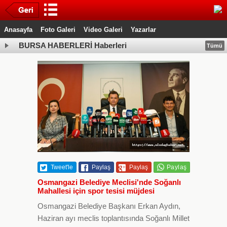
Anasayfa
Foto Galeri
Video Galeri
Yazarlar
BURSA HABERLERİ Haberleri
Tümü
Tweet'le
Paylaş
Paylaş
Osmangazi Belediye Meclisi'nde Soğanlı
Mahallesi için spor tesisi müjdesi
Osmangazi Belediye Başkanı Erkan Aydın,
Haziran ayı meclis toplantısında Soğanlı Millet