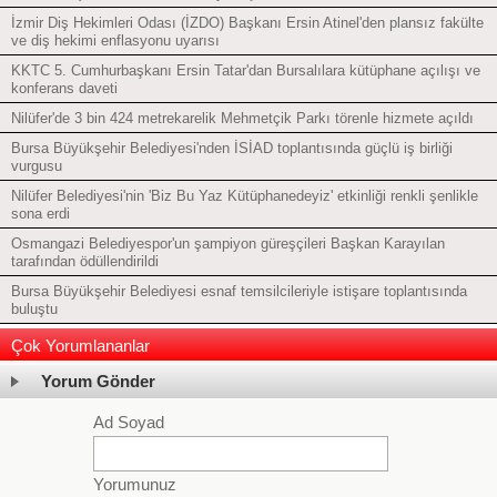
İzmir Diş Hekimleri Odası (İZDO) Başkanı Ersin Atinel'den plansız fakülte
ve diş hekimi enflasyonu uyarısı
KKTC 5. Cumhurbaşkanı Ersin Tatar'dan Bursalılara kütüphane açılışı ve
konferans daveti
Nilüfer'de 3 bin 424 metrekarelik Mehmetçik Parkı törenle hizmete açıldı
Bursa Büyükşehir Belediyesi'nden İSİAD toplantısında güçlü iş birliği
vurgusu
Nilüfer Belediyesi'nin 'Biz Bu Yaz Kütüphanedeyiz' etkinliği renkli şenlikle
sona erdi
Osmangazi Belediyespor'un şampiyon güreşçileri Başkan Karayılan
tarafından ödüllendirildi
Bursa Büyükşehir Belediyesi esnaf temsilcileriyle istişare toplantısında
buluştu
Çok Yorumlananlar
Yorum Gönder
Ad Soyad
Yorumunuz