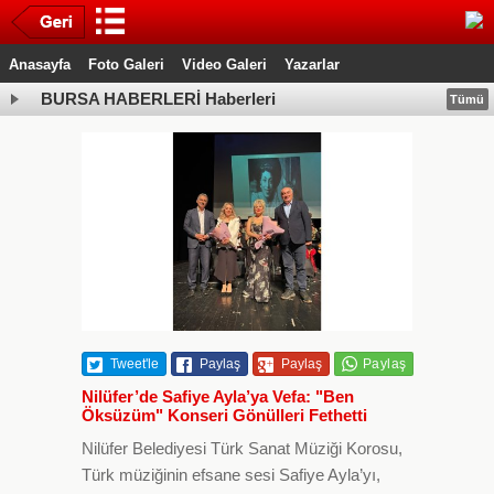
Anasayfa
Foto Galeri
Video Galeri
Yazarlar
BURSA HABERLERİ Haberleri
Tümü
Tweet'le
Paylaş
Paylaş
Nilüfer’de Safiye Ayla’ya Vefa: "Ben
Öksüzüm" Konseri Gönülleri Fethetti
Nilüfer Belediyesi Türk Sanat Müziği Korosu,
Türk müziğinin efsane sesi Safiye Ayla’yı,