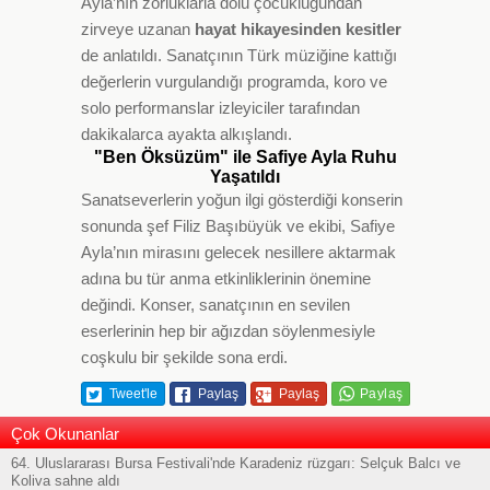
Ayla’nın zorluklarla dolu çocukluğundan
zirveye uzanan
hayat hikayesinden kesitler
de anlatıldı. Sanatçının Türk müziğine kattığı
değerlerin vurgulandığı programda, koro ve
solo performanslar izleyiciler tarafından
dakikalarca ayakta alkışlandı.
"Ben Öksüzüm" ile Safiye Ayla Ruhu
Yaşatıldı
Sanatseverlerin yoğun ilgi gösterdiği konserin
sonunda şef Filiz Başıbüyük ve ekibi, Safiye
Ayla’nın mirasını gelecek nesillere aktarmak
adına bu tür anma etkinliklerinin önemine
değindi. Konser, sanatçının en sevilen
eserlerinin hep bir ağızdan söylenmesiyle
coşkulu bir şekilde sona erdi.
Tweet'le
Paylaş
Paylaş
Çok Okunanlar
64. Uluslararası Bursa Festivali'nde Karadeniz rüzgarı: Selçuk Balcı ve
Koliva sahne aldı