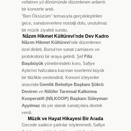
vefatının yıl dönümünde düzenlenen anlamlı
bir konserle andı.
"Ben Öksüzüm" temasıyla gerçekleştirilen
gece, sanatseverlere nostalji dolu, unutulmaz
bir müzik ziyafeti sundu.
Nâzım Hikmet Kültürevi’nde Dev Kadro
Nâzım Hikmet Kültürevi
’nde düzenlenen
özel dinleti, Bursa’nın sanat camiasını ve
protokolünü bir araya getirdi. Şef
Filiz
Başıbüyük
yönetimindeki koro, Safiye
Ayla’nın hafızalara kazınan eserlerini büyük
bir titizlikle seslendirdi. Konseri izleyenler
arasında
Gemlik Belediye Başkanı Şükrü
Deviren
ve
Nilüfer Tarımsal Kalkınma
Kooperatifi (NİLKOOP) Başkanı Süleyman
Ayyılmaz
da yer alarak sanatçılara destek
verdi.
Müzik ve Hayat Hikayesi Bir Arada
Gecede sadece şarkılar söylenmedi; Safiye