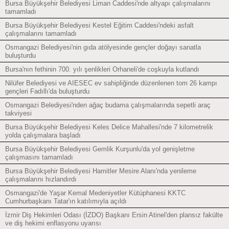
Bursa Büyükşehir Belediyesi Liman Caddesi'nde altyapı çalışmalarını
tamamladı
Bursa Büyükşehir Belediyesi Kestel Eğitim Caddesi'ndeki asfalt
çalışmalarını tamamladı
Osmangazi Belediyesi'nin gıda atölyesinde gençler doğayı sanatla
buluşturdu
Bursa'nın fethinin 700. yılı şenlikleri Orhaneli'de coşkuyla kutlandı
Nilüfer Belediyesi ve AIESEC ev sahipliğinde düzenlenen tom 26 kampı
gençleri Fadıllı'da buluşturdu
Osmangazi Belediyesi'nden ağaç budama çalışmalarında sepetli araç
takviyesi
Bursa Büyükşehir Belediyesi Keles Delice Mahallesi'nde 7 kilometrelik
yolda çalışmalara başladı
Bursa Büyükşehir Belediyesi Gemlik Kurşunlu'da yol genişletme
çalışmasını tamamladı
Bursa Büyükşehir Belediyesi Hamitler Mesire Alanı'nda yenileme
çalışmalarını hızlandırdı
Osmangazi'de Yaşar Kemal Medeniyetler Kütüphanesi KKTC
Cumhurbaşkanı Tatar'ın katılımıyla açıldı
İzmir Diş Hekimleri Odası (İZDO) Başkanı Ersin Atinel'den plansız fakülte
ve diş hekimi enflasyonu uyarısı