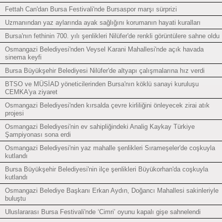
Fettah Can'dan Bursa Festivali'nde Bursaspor marşı sürprizi
Uzmanından yaz aylarında ayak sağlığını korumanın hayati kuralları
Bursa'nın fethinin 700. yılı şenlikleri Nilüfer'de renkli görüntülere sahne oldu
Osmangazi Belediyesi'nden Veysel Karani Mahallesi'nde açık havada
sinema keyfi
Bursa Büyükşehir Belediyesi Nilüfer'de altyapı çalışmalarına hız verdi
BTSO ve MÜSİAD yöneticilerinden Bursa'nın köklü sanayi kuruluşu
CEMKA'ya ziyaret
Osmangazi Belediyesi'nden kırsalda çevre kirliliğini önleyecek zirai atık
projesi
Osmangazi Belediyesi'nin ev sahipliğindeki Analig Kaykay Türkiye
Şampiyonası sona erdi
Osmangazi Belediyesi'nin yaz mahalle şenlikleri Sırameşeler'de coşkuyla
kutlandı
Bursa Büyükşehir Belediyesi'nin ilçe şenlikleri Büyükorhan'da coşkuyla
kutlandı
Osmangazi Belediye Başkanı Erkan Aydın, Doğancı Mahallesi sakinleriyle
buluştu
Uluslararası Bursa Festivali'nde ‘Cimri’ oyunu kapalı gişe sahnelendi