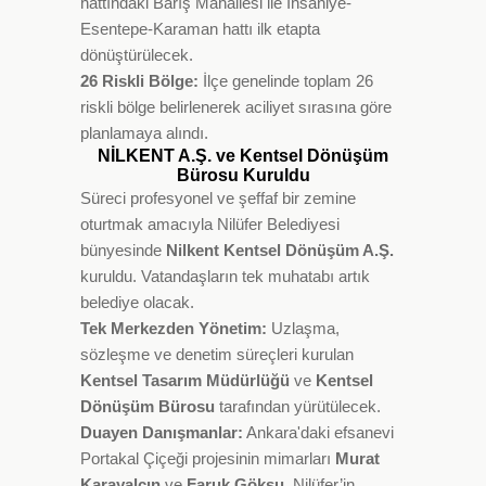
hattındaki Barış Mahallesi ile İhsaniye-
Esentepe-Karaman hattı ilk etapta
dönüştürülecek.
26 Riskli Bölge:
İlçe genelinde toplam 26
riskli bölge belirlenerek aciliyet sırasına göre
planlamaya alındı.
NİLKENT A.Ş. ve Kentsel Dönüşüm
Bürosu Kuruldu
Süreci profesyonel ve şeffaf bir zemine
oturtmak amacıyla Nilüfer Belediyesi
bünyesinde
Nilkent Kentsel Dönüşüm A.Ş.
kuruldu. Vatandaşların tek muhatabı artık
belediye olacak.
Tek Merkezden Yönetim:
Uzlaşma,
sözleşme ve denetim süreçleri kurulan
Kentsel Tasarım Müdürlüğü
ve
Kentsel
Dönüşüm Bürosu
tarafından yürütülecek.
Duayen Danışmanlar:
Ankara'daki efsanevi
Portakal Çiçeği projesinin mimarları
Murat
Karayalçın
ve
Faruk Göksu
, Nilüfer’in