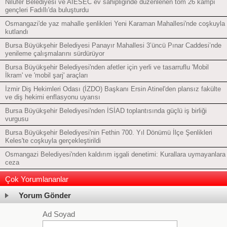
Nilüfer Belediyesi ve AIESEC ev sahipliğinde düzenlenen tom 26 kampı
gençleri Fadıllı'da buluşturdu
Osmangazi'de yaz mahalle şenlikleri Yeni Karaman Mahallesi'nde coşkuyla
kutlandı
Bursa Büyükşehir Belediyesi Panayır Mahallesi 3’üncü Pınar Caddesi’nde
yenileme çalışmalarını sürdürüyor
Bursa Büyükşehir Belediyesi'nden afetler için yerli ve tasarruflu 'Mobil
İkram' ve 'mobil şarj' araçları
İzmir Diş Hekimleri Odası (İZDO) Başkanı Ersin Atinel'den plansız fakülte
ve diş hekimi enflasyonu uyarısı
Bursa Büyükşehir Belediyesi'nden İSİAD toplantısında güçlü iş birliği
vurgusu
Bursa Büyükşehir Belediyesi'nin Fethin 700. Yıl Dönümü İlçe Şenlikleri
Keles'te coşkuyla gerçekleştirildi
Osmangazi Belediyesi'nden kaldırım işgali denetimi: Kurallara uymayanlara
ceza
Çok Yorumlananlar
Yorum Gönder
Ad Soyad