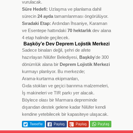
vurulacak.
Süre Hedefi:
Uzlaşma ve planlama dahil
sürecin
24 ayda
tamamlanması öngörülüyor.
Sıradaki Etap:
Ardından İhsaniye, Karaman
ve Esentepe hattındaki
70 hektarlık
dev alana
4 etap halinde geçilecek.
Başköy’e Dev Deprem Lojistik Merkezi
Sadece binaları değil, şehri de afete
hazırlayan Nilüfer Belediyesi,
Başköy
'de 300
dönümlük alana bir
Deprem Lojistik Merkezi
kurmayı planlıyor. Bu merkezde;
Arama-kurtarma ekipmanları,
Gıda stokları ve geçici barınma malzemeleri,
İş makineleri ve TIR parkı yer alacak.
Böylece olası bir Marmara depreminde
dışarıdan destek gelene kadar Nilüfer kendi
kendine yetebilecek bir kapasiteye ulaşacak.
Tweet'le
Paylaş
Paylaş