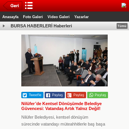
Anasayfa
Foto Galeri
Video Galeri
Yazarlar
BURSA HABERLERİ Haberleri
Tümü
Tweet'le
Paylaş
Paylaş
Nilüfer’de Kentsel Dönüşümde Belediye
Güvencesi: Vatandaş Artık Yalnız Değil!
Nilüfer Belediyesi, kentsel dönüşüm
sürecinde vatandaşı müteahhitlerle baş başa