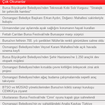
Çok Okunanlar
Bursa Büyükşehir Belediyesi'nden Teknosab Kobi Ssb Vurgusu: "Stratejik
bir şehircilik hamlesi"
Osmangazi Belediye Başkanı Erkan Aydın, Doğancı Mahallesi sakinleriyle
buluştu
Uzmanından yaz aylarında ayak sağlığını korumanın hayati kuralları
Fettah Can'dan Bursa Festivali'nde Bursaspor marşı sürprizi
Bursa'nın fethinin 700. yılı şenlikleri Nilüfer'de renkli görüntülere sahne oldu
Osmangazi Belediyesi'nden Veysel Karani Mahallesi'nde açık havada
sinema keyfi
Bursa Büyükşehir Belediyesi'nden Şehir Hastanesi'ne 1.250 araçlık dev
otopark müjdesi
Osmangazi Belediyesi'nden kırsalda çevre kirliliğini önleyecek zirai atık
projesi
Osmangazi Belediyesi'nden ağaç budama çalışmalarında sepetli araç
takviyesi
BTSO ve MÜSİAD yöneticilerinden Bursa'nın köklü sanayi kuruluşu
CEMKA'ya ziyaret
Uluslararası Bursa Festivali'nde ‘Cimri’ oyunu kapalı gişe sahnelendi
Osmangazi Belediyesi'nin ev sahipliğindeki Analig Kaykay Türkiye