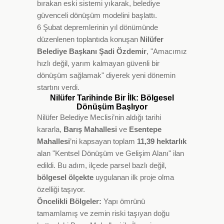
bırakan eski sistemi yıkarak, belediye
güvenceli dönüşüm modelini başlattı.
6 Şubat depremlerinin yıl dönümünde
düzenlenen toplantıda konuşan
Nilüfer
Belediye Başkanı Şadi Özdemir
, "Amacımız
hızlı değil, yarım kalmayan güvenli bir
dönüşüm sağlamak" diyerek yeni dönemin
startını verdi.
Nilüfer Tarihinde Bir İlk: Bölgesel
Dönüşüm Başlıyor
Nilüfer Belediye Meclisi’nin aldığı tarihi
kararla,
Barış Mahallesi
ve
Esentepe
Mahallesi
’ni kapsayan toplam
11,39 hektarlık
alan "Kentsel Dönüşüm ve Gelişim Alanı" ilan
edildi. Bu adım, ilçede parsel bazlı değil,
bölgesel ölçekte
uygulanan ilk proje olma
özelliği taşıyor.
Öncelikli Bölgeler:
Yapı ömrünü
tamamlamış ve zemin riski taşıyan doğu