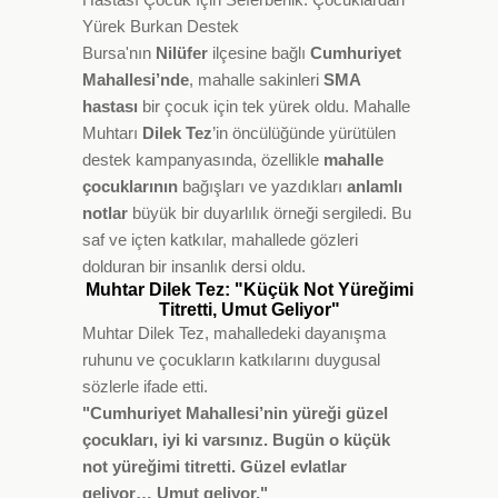
Yürek Burkan Destek
Bursa'nın
Nilüfer
ilçesine bağlı
Cumhuriyet
Mahallesi’nde
, mahalle sakinleri
SMA
hastası
bir çocuk için tek yürek oldu. Mahalle
Muhtarı
Dilek Tez
’in öncülüğünde yürütülen
destek kampanyasında, özellikle
mahalle
çocuklarının
bağışları ve yazdıkları
anlamlı
notlar
büyük bir duyarlılık örneği sergiledi. Bu
saf ve içten katkılar, mahallede gözleri
dolduran bir insanlık dersi oldu.
Muhtar Dilek Tez: "Küçük Not Yüreğimi
Titretti, Umut Geliyor"
Muhtar Dilek Tez, mahalledeki dayanışma
ruhunu ve çocukların katkılarını duygusal
sözlerle ifade etti.
"Cumhuriyet Mahallesi’nin yüreği güzel
çocukları, iyi ki varsınız. Bugün o küçük
not yüreğimi titretti. Güzel evlatlar
geliyor… Umut geliyor."