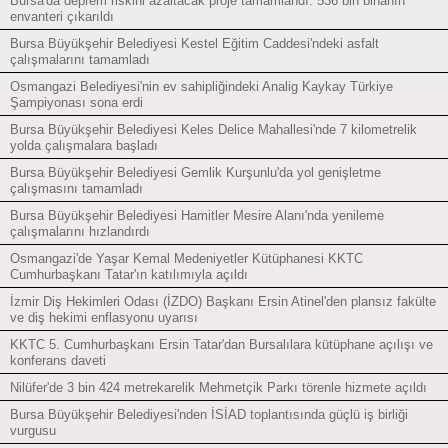
Bursa'da deprem riskini azaltacak proje tamamlandı: 536 bin binanın
envanteri çıkarıldı
Bursa Büyükşehir Belediyesi Kestel Eğitim Caddesi'ndeki asfalt
çalışmalarını tamamladı
Osmangazi Belediyesi'nin ev sahipliğindeki Analig Kaykay Türkiye
Şampiyonası sona erdi
Bursa Büyükşehir Belediyesi Keles Delice Mahallesi'nde 7 kilometrelik
yolda çalışmalara başladı
Bursa Büyükşehir Belediyesi Gemlik Kurşunlu'da yol genişletme
çalışmasını tamamladı
Bursa Büyükşehir Belediyesi Hamitler Mesire Alanı'nda yenileme
çalışmalarını hızlandırdı
Osmangazi'de Yaşar Kemal Medeniyetler Kütüphanesi KKTC
Cumhurbaşkanı Tatar'ın katılımıyla açıldı
İzmir Diş Hekimleri Odası (İZDO) Başkanı Ersin Atinel'den plansız fakülte
ve diş hekimi enflasyonu uyarısı
KKTC 5. Cumhurbaşkanı Ersin Tatar'dan Bursalılara kütüphane açılışı ve
konferans daveti
Nilüfer'de 3 bin 424 metrekarelik Mehmetçik Parkı törenle hizmete açıldı
Bursa Büyükşehir Belediyesi'nden İSİAD toplantısında güçlü iş birliği
vurgusu