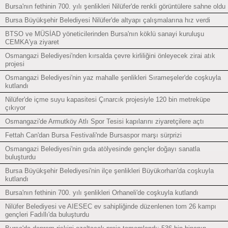
Bursa'nın fethinin 700. yılı şenlikleri Nilüfer'de renkli görüntülere sahne oldu
Bursa Büyükşehir Belediyesi Nilüfer'de altyapı çalışmalarına hız verdi
BTSO ve MÜSİAD yöneticilerinden Bursa'nın köklü sanayi kuruluşu
CEMKA'ya ziyaret
Osmangazi Belediyesi'nden kırsalda çevre kirliliğini önleyecek zirai atık
projesi
Osmangazi Belediyesi'nin yaz mahalle şenlikleri Sırameşeler'de coşkuyla
kutlandı
Nilüfer'de içme suyu kapasitesi Çınarcık projesiyle 120 bin metreküpe
çıkıyor
Osmangazi'de Armutköy Atlı Spor Tesisi kapılarını ziyaretçilere açtı
Fettah Can'dan Bursa Festivali'nde Bursaspor marşı sürprizi
Osmangazi Belediyesi'nin gıda atölyesinde gençler doğayı sanatla
buluşturdu
Bursa Büyükşehir Belediyesi'nin ilçe şenlikleri Büyükorhan'da coşkuyla
kutlandı
Bursa'nın fethinin 700. yılı şenlikleri Orhaneli'de coşkuyla kutlandı
Nilüfer Belediyesi ve AIESEC ev sahipliğinde düzenlenen tom 26 kampı
gençleri Fadıllı'da buluşturdu