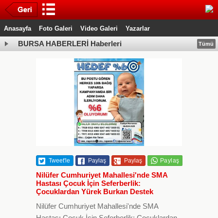
Anasayfa
Foto Galeri
Video Galeri
Yazarlar
BURSA HABERLERİ Haberleri
Tümü
Tweet'le
Paylaş
Paylaş
Nilüfer Cumhuriyet Mahallesi'nde SMA
Hastası Çocuk İçin Seferberlik:
Çocuklardan Yürek Burkan Destek
Nilüfer Cumhuriyet Mahallesi'nde SMA
Hastası Çocuk İçin Seferberlik: Çocuklardan