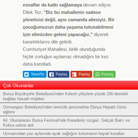
esnaflar da katkı sağlamaya
devam ediyor.
Dilek Tez,
"Biz bu mahallenin sadece
yöneticisi değil, aynı zamanda ailesiyiz. Bir
çocuğumuzun daha yaşama tutunabilmesi
için elimizden geleni yapacağız,"
diyerek
kararlılıklarını dile getirdi.
Cumhuriyet Mahallesi, birlik olunduğunda
hiçbir zorluğun aşılamaz olmadığını bir kez
daha kanıtladı.
Tweet'le
Paylaş
Paylaş
Çok Okunanlar
Bursa Büyükşehir Belediyesi'nden Kelesli çiftçilere yüzde 100 destekli
buğday hasadı müjdesi
Osmangazi Belediyesi'nden temizlik personeline Dünya Hepatit Günü
eğitimi
64. Uluslararası Bursa Festivali'nde Karadeniz rüzgarı: Selçuk Balcı ve
Koliva sahne aldı
Uzmanından yaz aylarında ayak sağlığını korumanın hayati kuralları