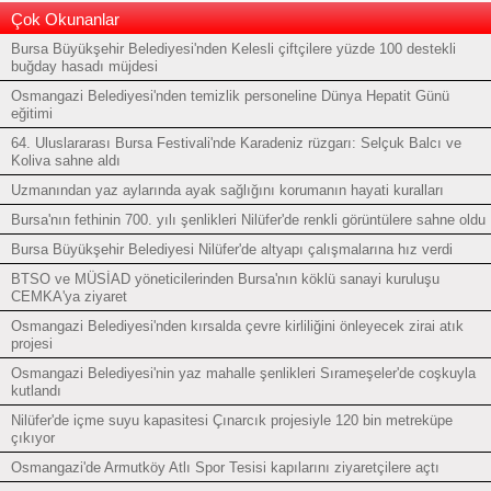
Çok Okunanlar
Bursa Büyükşehir Belediyesi'nden Kelesli çiftçilere yüzde 100 destekli
buğday hasadı müjdesi
Osmangazi Belediyesi'nden temizlik personeline Dünya Hepatit Günü
eğitimi
64. Uluslararası Bursa Festivali'nde Karadeniz rüzgarı: Selçuk Balcı ve
Koliva sahne aldı
Uzmanından yaz aylarında ayak sağlığını korumanın hayati kuralları
Bursa'nın fethinin 700. yılı şenlikleri Nilüfer'de renkli görüntülere sahne oldu
Bursa Büyükşehir Belediyesi Nilüfer'de altyapı çalışmalarına hız verdi
BTSO ve MÜSİAD yöneticilerinden Bursa'nın köklü sanayi kuruluşu
CEMKA'ya ziyaret
Osmangazi Belediyesi'nden kırsalda çevre kirliliğini önleyecek zirai atık
projesi
Osmangazi Belediyesi'nin yaz mahalle şenlikleri Sırameşeler'de coşkuyla
kutlandı
Nilüfer'de içme suyu kapasitesi Çınarcık projesiyle 120 bin metreküpe
çıkıyor
Osmangazi'de Armutköy Atlı Spor Tesisi kapılarını ziyaretçilere açtı