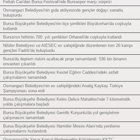
Fettah Can'dan Bursa Festivali'nde Bursaspor marşı sürprizi
Osmangazi Belediyesi'nin gıda atölyesinde gençler doğayı sanatla
buluşturdu
Bursa Büyükşehir Belediyesi'nin ilçe şenlikleri Büyükorhan'da coşkuyla
kutlandı
Bursa'nın fethinin 700. yılı şenlikleri Orhaneli'de coşkuyla kutlandı
Nilüfer Belediyesi ve AIESEC ev sahipliğinde düzenlenen tom 26 kampı
gençleri Fadıllı'da buluşturdu
Bursa'da deprem riskini azaltacak proje tamamlandı: 536 bin binanın
envanteri çıkarıldı
Bursa Büyükşehir Belediyesi Kestel Eğitim Caddesi'ndeki asfalt
çalışmalarını tamamladı
Osmangazi Belediyesi'nin ev sahipliğindeki Analig Kaykay Türkiye
Şampiyonası sona erdi
Bursa Büyükşehir Belediyesi Keles Delice Mahallesi'nde 7 kilometrelik
yolda çalışmalara başladı
Bursa Büyükşehir Belediyesi Gemlik Kurşunlu'da yol genişletme
çalışmasını tamamladı
Bursa Büyükşehir Belediyesi Hamitler Mesire Alanı'nda yenileme
çalışmalarını hızlandırdı
Osmangazi'de Yaşar Kemal Medeniyetler Kütüphanesi KKTC