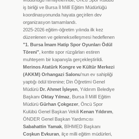
iş birliği ve Bursa İl Millî Eğitim Müdürlüğü
koordinasyonunda hayata geçirilen dev
organizasyon tamamlandı.
2025-2026 eğitim-öğretim yılında ilk kez
düzenlenen ve gelenekselleşmesi hedeflenen
"1. Bursa İmam Hatip Spor Oyunları Ödül
Töreni"
, kentte spor rüzgârları estiren
muhteşem bir kapanışla gerçekleştirildi.
Merinos Atatürk Kongre ve Kültür Merkezi
(AKKM) Orhangazi Salonu
’nun ev sahipliği
yaptığı ödül törenine; Din Öğretimi Genel
Müdürü
Dr. Ahmet İşleyen
, Yıldırım Belediye
Başkanı
Oktay Yılmaz
, Bursa İl Millî Eğitim
Müdürü
Gürhan Çokgezer
, Öncü Spor
Kulübü Genel Başkan Vekili
Kenan Yıldırım
,
ÖNDER Genel Başkan Yardımcısı
Sabahattin Yamak
, BİHMED Başkanı
Coşkun Evkuran
, ilçe milli eğitim müdürleri,