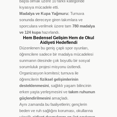
başta olmak üzere 10 farklı kategoride
kıyasıya mücadele etti.
Madalya ve Kupa Yağmuru:
Turnuva
sonunda dereceye giren takımlara ve
sporculara verilmek üzere tam
780 madalya
ve 124 kupa
hazırlandı.
Hem Bedensel Gelişim Hem de Okul
Aidiyeti Hedeflendi
Düzenlenen bu geniş çaplı spor oyunları,
öğrencilere sadece bir madalya mücadelesi
sunmanın ötesinde çok boyutlu bir sosyal
sorumluluk projesi misyonu üstlendi.
Organizasyon komitesi; turnuva ile
öğrencilerin
fiziksel gelişimlerinin
desteklenmesini
, sağlıklı yaşam bilincinin
erken yaşta yerleşmesini ve
takım ruhunun
güçlendirilmesini
amaçladı.
Aynı zamanda bu faaliyetlerin; gençlerin
beden ve ruh sağlığını koruması, okullarına
yönelik
aidiyet duygularını en üst seviyeye