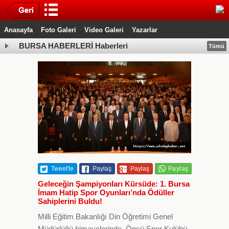
Anasayfa
Foto Galeri
Video Galeri
Yazarlar
BURSA HABERLERİ Haberleri
Tümü
Tweet'le
Paylaş
Paylaş
Geleceğin Şampiyonları Kürsüde: 1. Bursa
İmam Hatip Spor Oyunları’nda Ödüller
Sahiplerini Buldu!
Milli Eğitim Bakanlığı Din Öğretimi Genel
Müdürlüğü himayelerinde, Öncü Spor Kulübü