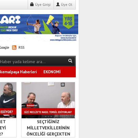
Üye Girişi
Üye Ol
oogle
RSS
kemalpaşa Haberleri
EKONOMİ
Tüm Kategoriler
KET
SEÇTİĞİNİZ
EYİ
MİLLETVEKİLLERİNİN
R?
ÖNCELİĞİ GERÇEKTEN