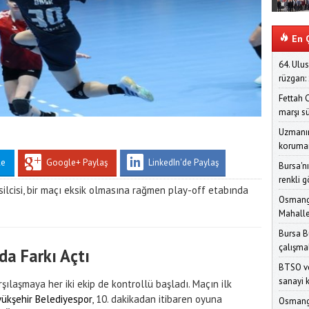
En Ç
64. Ulus
rüzgarı:
Fettah 
marşı sü
Uzmanın
koruman
le
Google+ Paylaş
LinkedIn'de Paylaş
Bursa'nı
renkli 
lcisi, bir maçı eksik olmasına rağmen play-off etabında
Osmanga
Mahalle
Bursa B
çalışmal
ıda Farkı Açtı
BTSO ve
sanayi 
şılaşmaya her iki ekip de kontrollü başladı. Maçın ilk
ükşehir Belediyespor
, 10. dakikadan itibaren oyuna
Osmanga