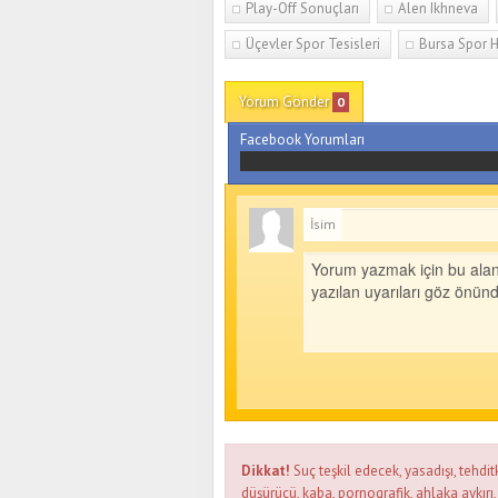
Play-Off Sonuçları
Alen Ikhneva
Üçevler Spor Tesisleri
Bursa Spor H
Yorum Gönder
0
Facebook Yorumları
İsim
Dikkat!
Suç teşkil edecek, yasadışı, tehditk
düşürücü, kaba, pornografik, ahlaka aykırı, 