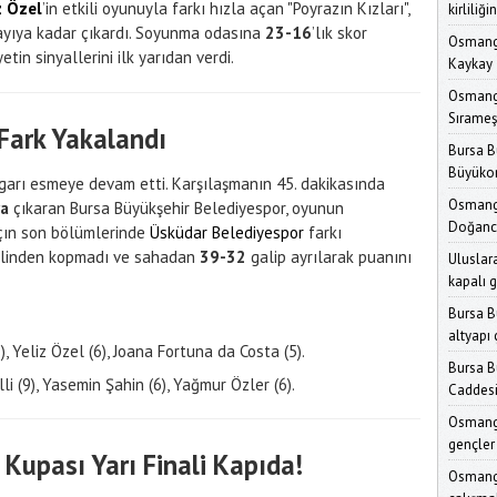
z Özel
’in etkili oyunuyla farkı hızla açan "Poyrazın Kızları",
kirliliğ
ayıya kadar çıkardı. Soyunma odasına
23-16
’lık skor
Osmanga
etin sinyallerini ilk yarıdan verdi.
Kaykay 
Osmanga
Sırameş
 Fark Yakalandı
Bursa Bü
Büyükor
zgarı esmeye devam etti. Karşılaşmanın 45. dakikasında
Osmanga
ya
çıkaran Bursa Büyükşehir Belediyespor, oyunun
Doğancı
çın son bölümlerinde
Üsküdar Belediyespor
farkı
iplinden kopmadı ve sahadan
39-32
galip ayrılarak puanını
Uluslara
kapalı 
Bursa B
altyapı
, Yeliz Özel (6), Joana Fortuna da Costa (5).
Bursa B
i (9), Yasemin Şahin (6), Yağmur Özler (6).
Caddesi
Osmanga
gençler
Kupası Yarı Finali Kapıda!
Üreteceğ
Osmang