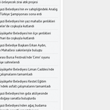
ini önleyecek zirai atık projesi
Nilüfer Belediyesi'nden Ara
zi Belediyesi'nin ev sahipliğindeki Analig
Tatil Etkinliği: "Çocuklar
Depoda" Yaratıcılıklarını
Türkiye Şampiyonası sona erdi
Keşfetti
zi Belediyesi'nin yaz mahalle şenlikleri
eler'de coşkuyla kutlandı
Bursa'da Okul Kantinleri ve
Çevresi İçin Sıkı Denetim
yükşehir Belediyesi'nin ilçe şenlikleri
Başlıyor: Zabıta Ekipleri
Sahada
han'da coşkuyla kutlandı
zi Belediye Başkanı Erkan Aydın,
Başkan Erkan Aydın'dan
 Mahallesi sakinleriyle buluştu
Ovaakça Mahallelerine
Ziyaret: "Talepleri Dinleyip
rası Bursa Festivali'nde ‘Cimri’ oyunu
Çözüm Üretiyoruz"
gişe sahnelendi
Nilüfer Belediyesi'nden
üyükşehir Belediyesi Liman Caddesi'nde
Afetlere Karşı Güçlü İş Birliği:
 çalışmalarını tamamladı
Gönüllü Kuruluşlarla
Protokol İmzalandı
üyükşehir Belediyesi Kestel Eğitim
'ndeki asfalt çalışmalarını tamamladı
Başkan Erkan Aydın'dan
Mehmet Akif Mahallesi
zi Belediyesi'nin gıda atölyesinde
Ziyareti: "1 Milyon İnsanın
 doğayı sanatla buluşturdu
Sorunlarına Çözüm
iz"
azi Belediyesi'nden ağaç budama