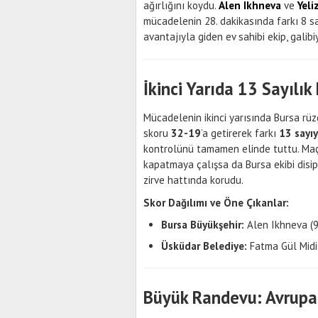
ağırlığını koydu.
Alen Ikhneva
ve
Yeli
mücadelenin 28. dakikasında farkı 8 s
avantajıyla giden ev sahibi ekip, galibiy
İkinci Yarıda 13 Sayılık
Mücadelenin ikinci yarısında Bursa rü
skoru
32-19
’a getirerek farkı
13 sayı
kontrolünü tamamen elinde tuttu. Ma
kapatmaya çalışsa da Bursa ekibi dis
zirve hattında korudu.
Skor Dağılımı ve Öne Çıkanlar:
Bursa Büyükşehir:
Alen Ikhneva (9)
Üsküdar Belediye:
Fatma Gül Midill
Büyük Randevu: Avrupa 