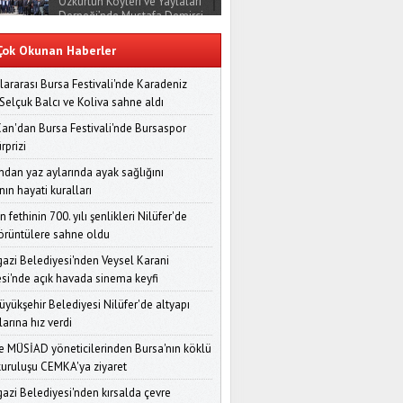
Özkürtün Köyleri ve Yaylaları
Derneği’nde Mustafa Demirci
Dönemi Başladı
ok Okunan Haberler
Osmangazi Belediyesi'nde
'Girişimci Kafası' Söyleşileri
lararası Bursa Festivali'nde Karadeniz
Devam Ediyor: Serdar Ertan
 Selçuk Balcı ve Koliva sahne aldı
Deneyimlerini Aktardı
Can'dan Bursa Festivali'nde Bursaspor
Bursa Demo Day 2025
rprizi
Sonuçlandı: Zirveye Raymare
Çıktı, Toplam 1 Milyon TL
dan yaz aylarında ayak sağlığını
Ödül Dağıtıldı
ın hayati kuralları
BURSA ZİYAN EDİLİYOR
n fethinin 700. yılı şenlikleri Nilüfer'de
görüntülere sahne oldu
zi Belediyesi'nden Veysel Karani
Nilüfer Belediyesi’nden
si'nde açık havada sinema keyfi
Kapsayıcı Afet Bilinci Adımı:
Huzurevinde Başarılı Tahliye
üyükşehir Belediyesi Nilüfer'de altyapı
Tatbikatı
arına hız verdi
 MÜSİAD yöneticilerinden Bursa'nın köklü
Yıldırım Belediyesi'nden
Afetlere Karşı Kapsamlı
kuruluşu CEMKA'ya ziyaret
Panel: "Binaları Değil, Yaşamı
zi Belediyesi'nden kırsalda çevre
Dönüştürüyoruz"