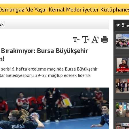
Osmangazi'de Yaşar Kemal Medeniyetler Kütüphane
Tatar'ın katılımıyla açıldı
ERİ
Öne 
yi Bırakmıyor: Bursa Büyükşehir
n!
 serisi 6. hafta erteleme maçında Bursa Büyükşehir
dar Belediyespor’u 39-32 mağlup ederek liderlik