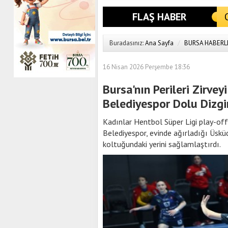
FLAŞ HABER
Buradasınız:
Ana Sayfa
/
BURSA HABERL
16 Nisan 2026 Perşembe 18:36
Bursa'nın Perileri Zirve
Belediyespor Dolu Dizgi
Kadınlar Hentbol Süper Ligi play-off
Belediyespor, evinde ağırladığı Üskü
koltuğundaki yerini sağlamlaştırdı.