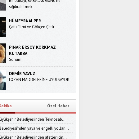
Bir babayı, BABALAR GÜNÜ’ne
sığdırabilmek
HÜMEYRA ALPER
Çatlı Filmi ve Gökçen Çatlı
PINAR ERSOY KORKMAZ
KUTARBA
Sohum
DEMİR YAVUZ
LOZAN MADDELERİNE UYULSAYDI!
Dakika
Özel Haber
üyükşehir Belediyesi'nden Teknosab...
Belediyesi'nden yaya ve engelli yolları...
yükşehir Belediyesi'nden afetler için...