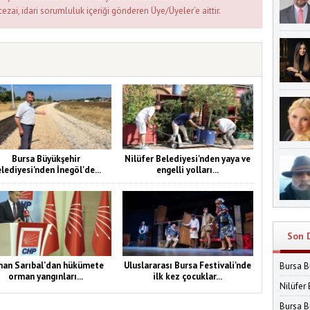
cezai, idari sorumluluk içeriği gönderen Üye/Üyeler’e aittir.
Bursa Büyükşehir
Nilüfer Belediyesi'nden yaya ve
lediyesi'nden İnegöl'de...
engelli yolları...
Son 
han Sarıbal’dan hükümete
Uluslararası Bursa Festivali'nde
Bursa B
orman yangınları...
ilk kez çocuklar...
Nilüfer 
Bursa Bü