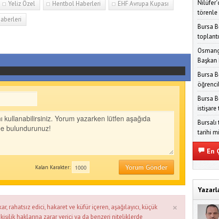
Nilüfer
Yeliz Özel
Hentbol Haberleri
EHF Avrupa Kupası
törenle
aberleri
Bursa B
toplantı
Osmanga
Başkan 
Bursa B
öğrenci
Bursa B
istişare
Bursalı 
tarihi m
En Ç
Yorum Gönder
Kalan Karakter:
Yazarl
×
ar, rahatsız edici, hakaret ve küfür içeren, aşağılayıcı, küçük
kişilik haklarına zarar verici ya da benzeri niteliklerde