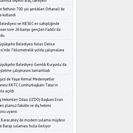
arında sepetli araç takviyesi
Nilüfer Belediye Başkanı
Özdemir’den Kadın
n fethinin 700. yılı şenlikleri Orhaneli'de
Derneklerine Çağrı: "Güçlü
a kutlandı
Olursanız Siyaset Karşınızda
rici Olamaz"
 Belediyesi ve AIESEC ev sahipliğinde
nen tom 26 kampı gençleri Fadıllı'da
Bursa'da Gölgelerin Büyüsü
rdu
Başlıyor: 21. Uluslararası
Karagöz Kukla ve Gölge
üyükşehir Belediyesi Keles Delice
Oyunları Festivali
si'nde 7 kilometrelik yolda çalışmalara
Yıldırım'da Tapu Sevinci: 6
Mahallede 5.867 Tapu
üyükşehir Belediyesi Gemlik Kurşunlu'da
Dağıtıldı, 18.950 Tapu Yolda
işletme çalışmasını tamamladı
Bursa İl Sağlık
zi'de Yaşar Kemal Medeniyetler
Müdürlüğü’nden Afet
nesi KKTC Cumhurbaşkanı Tatar'ın
Hazırlığı: Ulusal Tatbikat
yla açıldı
Öncesi Kritik Toplantı
iş Hekimleri Odası (İZDO) Başkanı Ersin
Bursa Bebek ve Çocuk
en plansız fakülte ve diş hekimi
Konfeksiyonu Cezayir'de
Rekor Kırdı: 700'den Fazla İş
onu uyarısı
Görüşmesi
 Karacabey'de modern sulama müjdesi:
e Barajı sulaması hızla ilerliyor