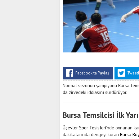
Facebook'ta Paylaş
Tweet
Normal sezonun şampiyonu Bursa temsi
da zirvedeki iddiasını sürdürüyor.
Bursa Temsilcisi İlk Yar
Üçevler Spor Tesisleri
’nde oynanan kar
dakikalarında dengeyi kuran
Bursa Büy