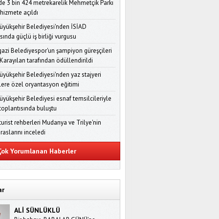
'de 3 bin 424 metrekarelik Mehmetçik Parkı
 hizmete açıldı
üyükşehir Belediyesi'nden İSİAD
sında güçlü iş birliği vurgusu
zi Belediyespor'un şampiyon güreşçileri
Karayılan tarafından ödüllendirildi
üyükşehir Belediyesi'nden yaz stajyeri
lere özel oryantasyon eğitimi
üyükşehir Belediyesi esnaf temsilcileriyle
 toplantısında buluştu
turist rehberleri Mudanya ve Trilye'nin
iraslarını inceledi
ok Yorumlanan Haberler
ar
ALİ SÜNLÜKLÜ