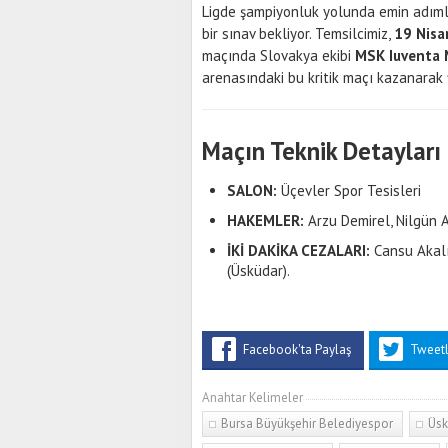
Ligde şampiyonluk yolunda emin adımlar
bir sınav bekliyor. Temsilcimiz,
19 Nisa
maçında Slovakya ekibi
MSK Iuventa 
arenasındaki bu kritik maçı kazanarak f
Maçın Teknik Detayları
SALON:
Üçevler Spor Tesisleri
HAKEMLER:
Arzu Demirel, Nilgün 
İKİ DAKİKA CEZALARI:
Cansu Akalın
(Üsküdar).
Facebook'ta Paylaş
Tweet
Anahtar Kelimeler
Bursa Büyükşehir Belediyespor
Üsk