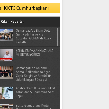
SİZ...
si KKTC Cumhurbaşkanı
Çıkan Haberler
Osmangazi’de Bilim Dolu
Gün: Kadınlar ve Kız
Çocukları GUHEM’de Uzayı
Keşfetti
ŞEHİRLERİ YAŞANMAZ HALE
Mİ GETİRİYORUZ?
Osmangazi’de Anlamlı
Anma: 'Balkanlar’da Açan
Çiçek' Sergisi ve Atatürk’ün
Liderlik İnşası Söyleşisi
Anahtar Parti İl Başkanı Fikret
Aslan'dan Su Zammına Sert
Tepki
Bursa Gümüşhane Kürtün