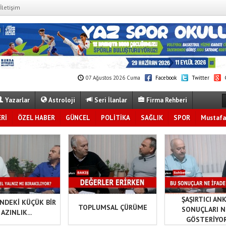
İletişim
07 Ağustos 2026 Cuma
Facebook
Twitter
G
Yazarlar
Astroloji
Seri İlanlar
Firma Rehberi
Rİ
ÖZEL HABER
GÜNCEL
POLİTİKA
SAĞLIK
SPOR
Mustafa
ŞAŞIRTICI AN
İNDEKİ KÜÇÜK BİR
TOPLUMSAL ÇÜRÜME
SONUÇLARI N
AZINLIK...
GÖSTERİYO