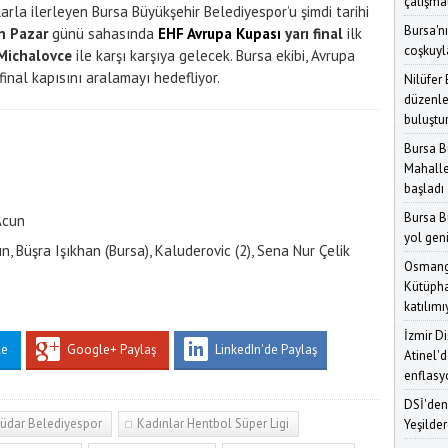
çalışmal
la ilerleyen Bursa Büyükşehir Belediyespor’u şimdi tarihi
Bursa'nı
n Pazar
günü sahasında
EHF Avrupa Kupası
yarı final
ilk
coşkuyl
Michalovce
ile karşı karşıya gelecek. Bursa ekibi, Avrupa
Karar Ve
inal kapısını aralamayı hedefliyor.
Nilüfer
düzenle
buluştu
Bursa B
Mahalle
başladı
Bursa B
Acun
yol gen
, Büşra Işıkhan (Bursa), Kaluderovic (2), Sena Nur Çelik
Osmanga
Kütüpha
katılımı
İzmir D
le
Google+ Paylaş
LinkedIn'de Paylaş
Atinel'd
enflasy
DSİ'den
üdar Belediyespor
Kadınlar Hentbol Süper Ligi
Yeşilder