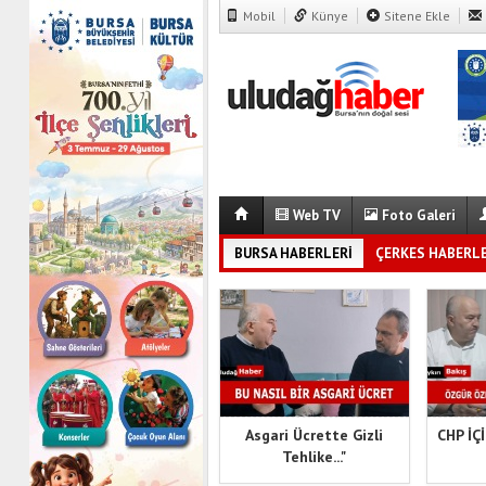
Mobil
Künye
Sitene Ekle
Web TV
Foto Galeri
BURSA HABERLERİ
ÇERKES HABERLE
BELEDİYE HABERLERİ
DÜNYA
Asgari Ücrette Gizli
CHP İÇ
Tehlike..."