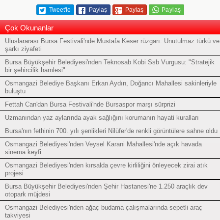
Tweet'le
Paylaş
Paylaş
Çok Okunanlar
Uluslararası Bursa Festivali'nde Mustafa Keser rüzgarı: Unutulmaz türkü ve
şarkı ziyafeti
Bursa Büyükşehir Belediyesi'nden Teknosab Kobi Ssb Vurgusu: "Stratejik
bir şehircilik hamlesi"
Osmangazi Belediye Başkanı Erkan Aydın, Doğancı Mahallesi sakinleriyle
buluştu
Fettah Can'dan Bursa Festivali'nde Bursaspor marşı sürprizi
Uzmanından yaz aylarında ayak sağlığını korumanın hayati kuralları
Bursa'nın fethinin 700. yılı şenlikleri Nilüfer'de renkli görüntülere sahne oldu
Osmangazi Belediyesi'nden Veysel Karani Mahallesi'nde açık havada
sinema keyfi
Osmangazi Belediyesi'nden kırsalda çevre kirliliğini önleyecek zirai atık
projesi
Bursa Büyükşehir Belediyesi'nden Şehir Hastanesi'ne 1.250 araçlık dev
otopark müjdesi
Osmangazi Belediyesi'nden ağaç budama çalışmalarında sepetli araç
takviyesi