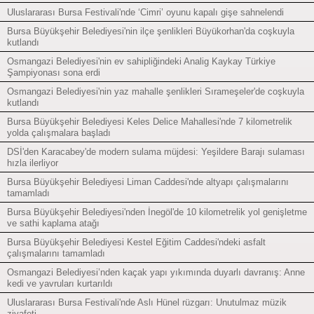
Uluslararası Bursa Festivali'nde ‘Cimri’ oyunu kapalı gişe sahnelendi
Bursa Büyükşehir Belediyesi'nin ilçe şenlikleri Büyükorhan'da coşkuyla
kutlandı
Osmangazi Belediyesi'nin ev sahipliğindeki Analig Kaykay Türkiye
Şampiyonası sona erdi
Osmangazi Belediyesi'nin yaz mahalle şenlikleri Sırameşeler'de coşkuyla
kutlandı
Bursa Büyükşehir Belediyesi Keles Delice Mahallesi'nde 7 kilometrelik
yolda çalışmalara başladı
DSİ'den Karacabey'de modern sulama müjdesi: Yeşildere Barajı sulaması
hızla ilerliyor
Bursa Büyükşehir Belediyesi Liman Caddesi'nde altyapı çalışmalarını
tamamladı
Bursa Büyükşehir Belediyesi'nden İnegöl'de 10 kilometrelik yol genişletme
ve sathi kaplama atağı
Bursa Büyükşehir Belediyesi Kestel Eğitim Caddesi'ndeki asfalt
çalışmalarını tamamladı
Osmangazi Belediyesi’nden kaçak yapı yıkımında duyarlı davranış: Anne
kedi ve yavruları kurtarıldı
Uluslararası Bursa Festivali'nde Aslı Hünel rüzgarı: Unutulmaz müzik
ziyafeti