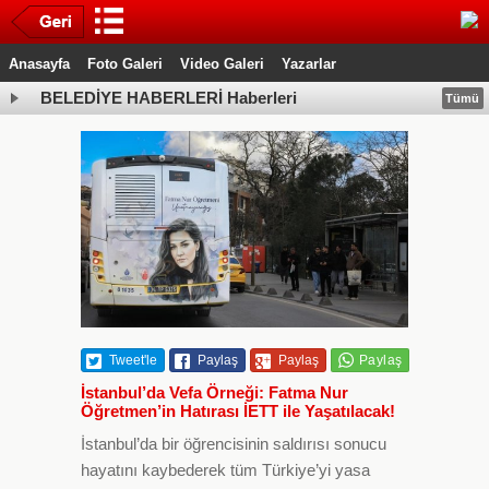
Anasayfa
Foto Galeri
Video Galeri
Yazarlar
BELEDİYE HABERLERİ Haberleri
Tümü
Tweet'le
Paylaş
Paylaş
İstanbul’da Vefa Örneği: Fatma Nur
Öğretmen’in Hatırası İETT ile Yaşatılacak!
İstanbul’da bir öğrencisinin saldırısı sonucu
hayatını kaybederek tüm Türkiye’yi yasa