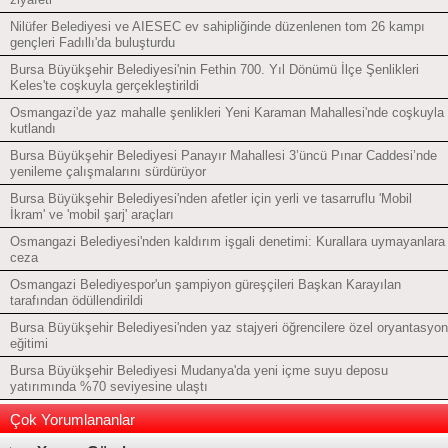
Nilüfer Belediyesi ve AIESEC ev sahipliğinde düzenlenen tom 26 kampı
gençleri Fadıllı'da buluşturdu
Bursa Büyükşehir Belediyesi'nin Fethin 700. Yıl Dönümü İlçe Şenlikleri
Keles'te coşkuyla gerçekleştirildi
Osmangazi'de yaz mahalle şenlikleri Yeni Karaman Mahallesi'nde coşkuyla
kutlandı
Bursa Büyükşehir Belediyesi Panayır Mahallesi 3’üncü Pınar Caddesi’nde
yenileme çalışmalarını sürdürüyor
Bursa Büyükşehir Belediyesi'nden afetler için yerli ve tasarruflu 'Mobil
İkram' ve 'mobil şarj' araçları
Osmangazi Belediyesi'nden kaldırım işgali denetimi: Kurallara uymayanlara
ceza
Osmangazi Belediyespor'un şampiyon güreşçileri Başkan Karayılan
tarafından ödüllendirildi
Bursa Büyükşehir Belediyesi'nden yaz stajyeri öğrencilere özel oryantasyon
eğitimi
Bursa Büyükşehir Belediyesi Mudanya'da yeni içme suyu deposu
yatırımında %70 seviyesine ulaştı
Çok Yorumlananlar