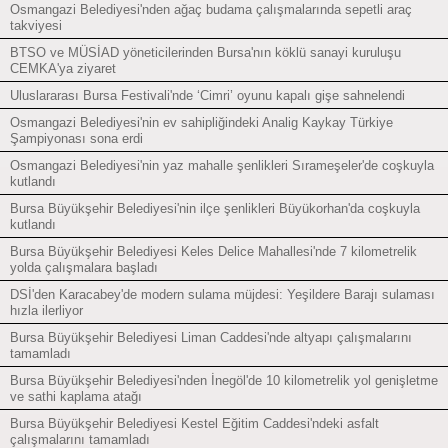
Osmangazi Belediyesi'nden ağaç budama çalışmalarında sepetli araç
takviyesi
BTSO ve MÜSİAD yöneticilerinden Bursa'nın köklü sanayi kuruluşu
CEMKA'ya ziyaret
Uluslararası Bursa Festivali'nde ‘Cimri’ oyunu kapalı gişe sahnelendi
Osmangazi Belediyesi'nin ev sahipliğindeki Analig Kaykay Türkiye
Şampiyonası sona erdi
Osmangazi Belediyesi'nin yaz mahalle şenlikleri Sırameşeler'de coşkuyla
kutlandı
Bursa Büyükşehir Belediyesi'nin ilçe şenlikleri Büyükorhan'da coşkuyla
kutlandı
Bursa Büyükşehir Belediyesi Keles Delice Mahallesi'nde 7 kilometrelik
yolda çalışmalara başladı
DSİ'den Karacabey'de modern sulama müjdesi: Yeşildere Barajı sulaması
hızla ilerliyor
Bursa Büyükşehir Belediyesi Liman Caddesi'nde altyapı çalışmalarını
tamamladı
Bursa Büyükşehir Belediyesi'nden İnegöl'de 10 kilometrelik yol genişletme
ve sathi kaplama atağı
Bursa Büyükşehir Belediyesi Kestel Eğitim Caddesi'ndeki asfalt
çalışmalarını tamamladı