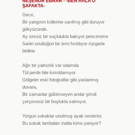
NEŞENUR EBRAR - -BEN HALA O
ŞAFAKTA-
Gece,
Bir yangının küllerine sarılmış gibi duruyor
gökyüzünde.
Ay sessiz bir suçlulukla bakıyor pencereme
Sanki unuttuğun bir ismi fısıldıyor rüzgarla
birlikte
Ağır bir yalnızlık var odamda
Tül perde bile kımıldamıyor
Gölgeler eski fotoğraflar gibi yaslanmış
duvara,
Bir zamanlar gülümseyen anılar şimdi
çerçevesiz bir boşlukta salınıyor.
Yorgun sokaklar unutmuş ayak seslerini,
Bu sokak lambaları inatla kime yanıyor?