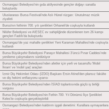
Osmangazi Belediyesi'nin gıda atölyesinde gençler doğayı sanatla
buluşturdu
Uluslararası Bursa Festivali'nde Aslı Hünel rüzgarı: Unutulmaz müzik
ziyafeti
Bursa'nın fethinin 700. yılı şenlikleri Orhaneli'de coşkuyla kutlandı
Nilüfer Belediyesi ve AIESEC ev sahipliğinde düzenlenen tom 26 kampı
gençleri Fadıllı'da buluşturdu
Osmangazi'de yaz mahalle şenlikleri Yeni Karaman Mahallesi'nde coşkuyla
kutlandı
Bursa Büyükşehir Belediyesi Panayır Mahallesi 3’üncü Pınar Caddesi’nde
yenileme çalışmalarını sürdürüyor
Bursa Büyükşehir Belediyesi'nden afetler için yerli ve tasarruflu 'Mobil
İkram' ve 'mobil şarj' araçları
İzmir Diş Hekimleri Odası (İZDO) Başkanı Ersin Atinel'den plansız fakülte
ve diş hekimi enflasyonu uyarısı
Bursa Büyükşehir Belediyesi'nden İSİAD toplantısında güçlü iş birliği
vurgusu
Bursa Büyükşehir Belediyesi'nin Fethin 700. Yıl Dönümü İlçe Şenlikleri
Keles'te coşkuyla gerçekleştirildi
Osmangazi Belediyesi'nden kaldırım işgali denetimi: Kurallara uymayanlara