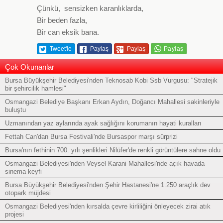
Çünkü, sensizken karanlıklarda,
Bir beden fazla,
Bir can eksik bana.
Tweet'le
Paylaş
Paylaş
Çok Okunanlar
Bursa Büyükşehir Belediyesi'nden Teknosab Kobi Ssb Vurgusu: "Stratejik
bir şehircilik hamlesi"
Osmangazi Belediye Başkanı Erkan Aydın, Doğancı Mahallesi sakinleriyle
buluştu
Uzmanından yaz aylarında ayak sağlığını korumanın hayati kuralları
Fettah Can'dan Bursa Festivali'nde Bursaspor marşı sürprizi
Bursa'nın fethinin 700. yılı şenlikleri Nilüfer'de renkli görüntülere sahne oldu
Osmangazi Belediyesi'nden Veysel Karani Mahallesi'nde açık havada
sinema keyfi
Bursa Büyükşehir Belediyesi'nden Şehir Hastanesi'ne 1.250 araçlık dev
otopark müjdesi
Osmangazi Belediyesi'nden kırsalda çevre kirliliğini önleyecek zirai atık
projesi